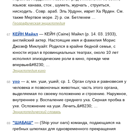
языков: канава, сток , шуметь, журчать , струиться,
нисходить . Совр. араб. Эль Урдунн, иврит Ха Ярден. См.
также Мертвое море. 2) р. см. Бетлехем …
Географическая энциклопедия
КЕЙН Майкл
— КЕЙН (Caine) Майкл (р. 14. 03. 1933),
67
английский актер. Настоящие имя и фамилия Морис
Джозеф Миклуайт. Родился в крайне бедной семье, с
юности играл в провинциальных театрах, около 10 лет
исполнял эпизодические роли в кино, прежде чем
впервые&#8230; …
Энциклопедия кино
ухо
— а; мн. уши, ушей; ср. 1. Орган слуха и равновесия у
68
человека и позвоночных животных; часть этого органа,
выделяемая по своему положению и строению. Наружное,
внутреннее у. Воспаление среднего уха. Серная пробка в
ухе. Осложнение на уши. Лечить,&#8230; …
Энциклопедический словарь
"ШАБАШ"
— (Ship your oars) команда, подающаяся на
69
гребных шлюпках для одновременного прекращения