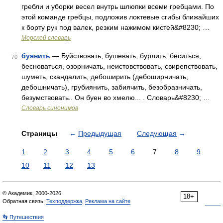
гребли и уборки весел внутрь шлюпки всеми гребцами. По
этой команде гребцы, подложив локтевые сгибы ближайших
к борту рук под валек, резким нажимом кистей&#8230; …
Морской словарь
буянить
— Буйствовать, бушевать, бурлить, беситься,
70
бесноваться, озорничать, неистовствовать, свирепствовать,
шуметь, скандалить, дебоширить (дебоширничать,
дебошничать), грубиянить, забиячить, безобразничать,
безумствовать.. Он буен во хмелю... . Словарь&#8230; …
Словарь синонимов
Страницы
←
Предыдущая
Следующая
→
1
2
3
4
5
6
7
8
9
10
11
12
13
© Академик, 2000-2026
18+
Обратная связь:
Техподдержка
,
Реклама на сайте
👣 Путешествия