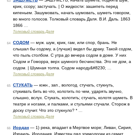
ЗАШУМЕТЬ
— ЗАШУМЕТЬ, начать шуметь, поднять шум,
63
крик, ссору; застучать. | О жидкости: зашипеть перед
кипеньем. Зашумовать, начать шумовать, шуметь говором,
во много голосов. Толковый словарь Даля. В.И. Даль. 1863
1866 …
Толковый словарь Даля
СОДОМ
— муж. шум, крик, гам, или спор, брань. Не
64
слышал бы содому, а (лучше) видел бы драку. Такой содом,
что пыль столбом. С утра до вечера содом в доме. У них
Содом и Гоморра, верх шумного бесчинства. Это не дом, а
содом. | Шумная толпа. Содом народу&#8230; …
Толковый словарь Даля
СТУКАТЬ
— южн., зап., вологод. стучать, стукнуть,
65
стукивать бить во что, колотить по чем, ударять звучно,
слышно, вслух. Стукать, колотить; стучать, колотя шуметь. В
театре и ногами, и палками, и стульями стучали. Сторож в
доску стучит. Что это стукнуло? * …
Толковый словарь Даля
Иордан
— 1) река, впадает в Мертвое море; Ливан, Сирия,
66
Израиль, Иордания. Известен ряд этимологии из семит,