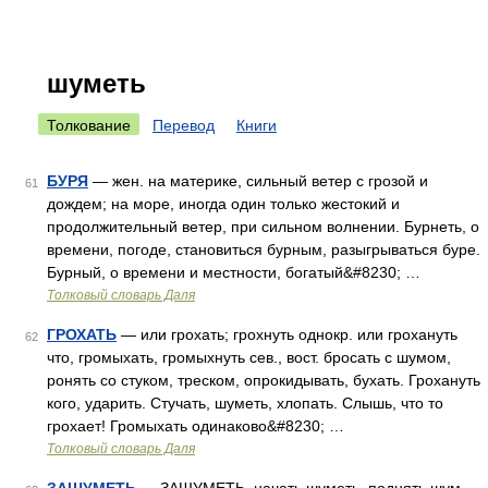
шуметь
Толкование
Перевод
Книги
БУРЯ
— жен. на материке, сильный ветер с грозой и
61
дождем; на море, иногда один только жестокий и
продолжительный ветер, при сильном волнении. Бурнеть, о
времени, погоде, становиться бурным, разыгрываться буре.
Бурный, о времени и местности, богатый&#8230; …
Толковый словарь Даля
ГРОХАТЬ
— или грохать; грохнуть однокр. или грохануть
62
что, громыхать, громыхнуть сев., вост. бросать с шумом,
ронять со стуком, треском, опрокидывать, бухать. Грохануть
кого, ударить. Стучать, шуметь, хлопать. Слышь, что то
грохает! Громыхать одинаково&#8230; …
Толковый словарь Даля